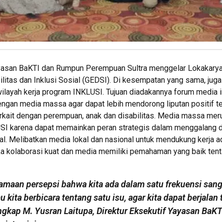
yasan BaKTI dan Rumpun Perempuan Sultra menggelar Lokakary
litas dan Inklusi Sosial (GEDSI). Di kesempatan yang sama, jug
wilayah kerja program INKLUSI. Tujuan diadakannya forum media i
an media massa agar dapat lebih mendorong liputan positif te
terkait dengan perempuan, anak dan disabilitas. Media massa m
SI karena dapat memainkan peran strategis dalam menggalang d
l. Melibatkan media lokal dan nasional untuk mendukung kerja a
tika kolaborasi kuat dan media memiliki pemahaman yang baik tent
amaan persepsi bahwa kita ada dalam satu frekuensi sang
u kita berbicara tentang satu isu, agar kita dapat berjalan 
gkap M. Yusran Laitupa, Direktur Eksekutif Yayasan BaKT