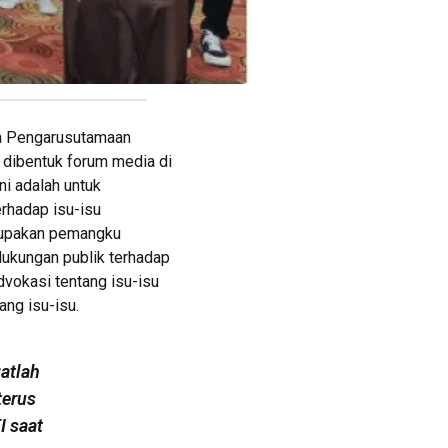
a Pengarusutamaan
a dibentuk forum media di
ni adalah untuk
rhadap isu-isu
erupakan pemangku
ukungan publik terhadap
dvokasi tentang isu-isu
ang isu-isu.
atlah
terus
I saat