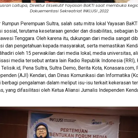
usran Laitupa, Direktur Eksekutif Yayasan BaKTI saat membuka kegi
Dokuementasi Sekreatriat INKLUSI ,2022
r Rumpun Perempuan Sultra, salah satu mitra lokal Yayasan BaKT
i sosial, terutama kesetaraan gender dan disabilitas, sebagian
awesi Tenggara. Oleh karena itu, dukungan dari media sangat di
i dan pengetahuan kepada masyarakat, serta memastikan Kendar
ihadiri oleh 15 perwakilan dari media lokal, media universitas, ali
isasi media tersebut antara lain Radio Republik Indonesia (RRI)
, Telisik.id, Pena Sultra, Sultra Demo, Berita Kota, Konasara.co
dependen (AJI) Kendari, dan Dinas Komunikasi dan Informatika (
i berbagi pengalaman dalam meliput isu-isu terkait kekerasan te
s, yang difasilitasi oleh Ketua Aliansi Jurnalis Independen Kenda