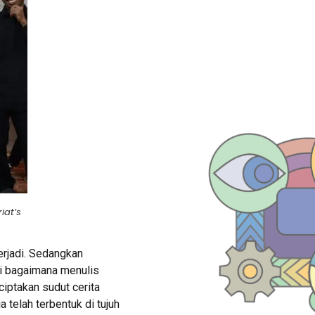
iat’s
erjadi. Sedangkan
si bagaimana menulis
iptakan sudut cerita
telah terbentuk di tujuh