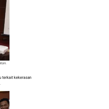
tan.
 terkait kekerasan
s.