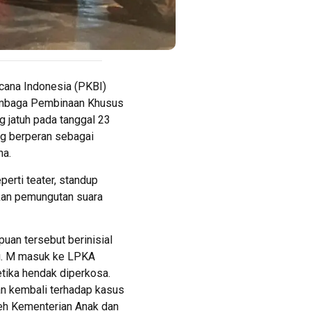
cana Indonesia (PKBI)
embaga Pembinaan Khusus
 jatuh pada tanggal 23
ng berperan sebagai
na.
erti teater, standup
akan pemungutan suara
uan tersebut berinisial
lu. M masuk ke LPKA
tika hendak diperkosa.
uan kembali terhadap kasus
leh Kementerian Anak dan