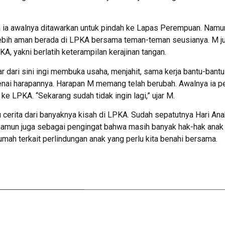
a awalnya ditawarkan untuk pindah ke Lapas Perempuan. Namu
ebih aman berada di LPKA bersama teman-teman seusianya. M ju
A, yakni berlatih keterampilan kerajinan tangan.
r dari sini ingi membuka usaha, menjahit, sama kerja bantu-bantu 
nai harapannya. Harapan M memang telah berubah. Awalnya ia per
ke LPKA. “Sekarang sudah tidak ingin lagi,” ujar M.
cerita dari banyaknya kisah di LPKA. Sudah sepatutnya Hari Ana
namun juga sebagai pengingat bahwa masih banyak hak-hak anak y
mah terkait perlindungan anak yang perlu kita benahi bersama.