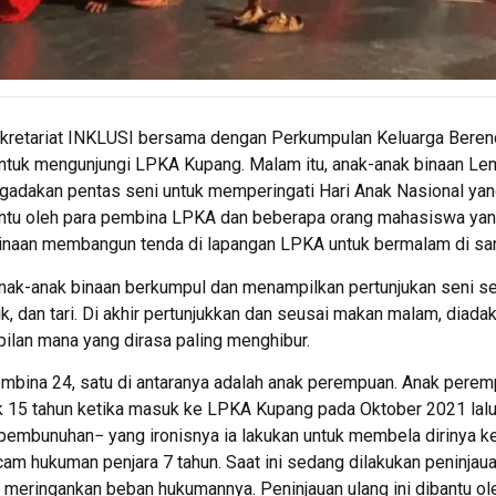
ekretariat INKLUSI bersama dengan Perkumpulan Keluarga Beren
tuk mengunjungi LPKA Kupang. Malam itu, anak-anak binaan L
dakan pentas seni untuk memperingati Hari Anak Nasional yang
bantu oleh para pembina LPKA dan beberapa orang mahasiswa ya
binaan membangun tenda di lapangan LPKA untuk bermalam di sa
k-anak binaan berkumpul dan menampilkan pertunjukan seni sep
, dan tari. Di akhir pertunjukkan dan seusai makan malam, diad
lan mana yang dirasa paling menghibur.
mbina 24, satu di antaranya adalah anak perempuan. Anak peremp
ak 15 tahun ketika masuk ke LPKA Kupang pada Oktober 2021 la
mbunuhan− yang ironisnya ia lakukan untuk membela dirinya ke
cam hukuman penjara 7 tahun. Saat ini sedang dilakukan peninja
 meringankan beban hukumannya. Peninjauan ulang ini dibantu o