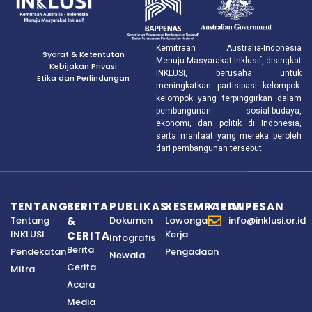
Kemitraan Australia-Indonesia
Syarat & Ketentutan
Menuju Masyarakat Inklusif, disingkat
Kebijakan Privasi
INKLUSI, berusaha untuk
Etika dan Perlindungan
meningkatkan partisipasi kelompok-
kelompok yang terpinggirkan dalam
pembangunan sosial-budaya,
ekonomi, dan politik di Indonesia,
serta manfaat yang mereka peroleh
dari pembangunan tersebut.
TENTANG
BERITA
PUBLIKASI
KESEMPATAN
KIRIM PESAN
Tentang
&
Dokumen
Lowongan
info@inklusi.or.id
INKLUSI
Kerja
CERITA
Infografis
Berita
Pendekatan
Pengadaan
Newala
Cerita
Mitra
Acara
Media