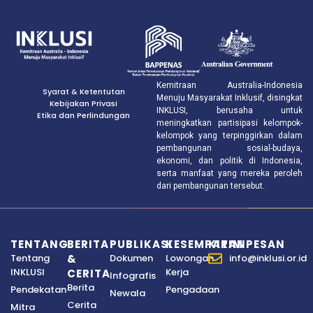
Kemitraan Australia-Indonesia
Syarat & Ketentutan
Menuju Masyarakat Inklusif, disingkat
Kebijakan Privasi
INKLUSI, berusaha untuk
Etika dan Perlindungan
meningkatkan partisipasi kelompok-
kelompok yang terpinggirkan dalam
pembangunan sosial-budaya,
ekonomi, dan politik di Indonesia,
serta manfaat yang mereka peroleh
dari pembangunan tersebut.
TENTANG
BERITA
PUBLIKASI
KESEMPATAN
KIRIM PESAN
Tentang
&
Dokumen
Lowongan
info@inklusi.or.id
INKLUSI
Kerja
CERITA
Infografis
Berita
Pendekatan
Pengadaan
Newala
Cerita
Mitra