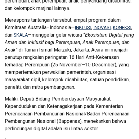
perempuan, anak perempuan, anak, penyandang disabilitas,
dan kelompok marjinal lainnya.
Merespons tantangan tersebut, empat program dalam
Kemitraan Australia–Indonesia—
,
,
,
INKLUSI
INOVASI
KONEKSI
dan
—menggelar gelar wicara
“Ekosistem Digital yang
SKALA
Aman dan Inklusif bagi Perempuan, Anak Perempuan, dan
Anak”
di Taman Ismail Marzuki, Jakarta. Acara ini menjadi
penutup rangkaian peringatan 16 Hari Anti-Kekerasan
terhadap Perempuan (25 November–10 Desember), yang
mempertemukan perwakilan pemerintah, organisasi
masyarakat sipil, kelompok disabilitas, satuan pendidikan,
peneliti, dan mitra pembangunan.
Maliki, Deputi Bidang Pemberdayaan Masyarakat,
Kependudukan dan Ketenagakerjaan pada Kementerian
Perencanaan Pembangunan Nasional/Badan Perencanaan
Pembangunan Nasional (Bappenas), menekankan bahwa
perlindungan digital adalah isu lintas sektor.