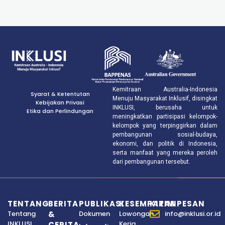
Kemitraan Australia-Indonesia
Syarat & Ketentutan
Menuju Masyarakat Inklusif, disingkat
Kebijakan Privasi
INKLUSI, berusaha untuk
Etika dan Perlindungan
meningkatkan partisipasi kelompok-
kelompok yang terpinggirkan dalam
pembangunan sosial-budaya,
ekonomi, dan politik di Indonesia,
serta manfaat yang mereka peroleh
dari pembangunan tersebut.
TENTANG
BERITA
PUBLIKASI
KESEMPATAN
KIRIM PESAN
Tentang
&
Dokumen
Lowongan
info@inklusi.or.id
INKLUSI
Kerja
CERITA