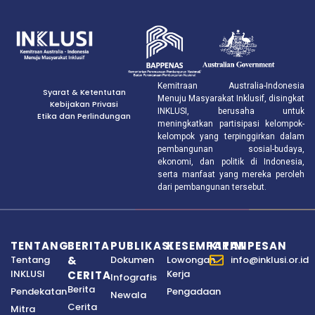
Kemitraan Australia-Indonesia
Syarat & Ketentutan
Menuju Masyarakat Inklusif, disingkat
Kebijakan Privasi
INKLUSI, berusaha untuk
Etika dan Perlindungan
meningkatkan partisipasi kelompok-
kelompok yang terpinggirkan dalam
pembangunan sosial-budaya,
ekonomi, dan politik di Indonesia,
serta manfaat yang mereka peroleh
dari pembangunan tersebut.
TENTANG
BERITA
PUBLIKASI
KESEMPATAN
KIRIM PESAN
Tentang
&
Dokumen
Lowongan
info@inklusi.or.id
INKLUSI
Kerja
CERITA
Infografis
Berita
Pendekatan
Pengadaan
Newala
Cerita
Mitra