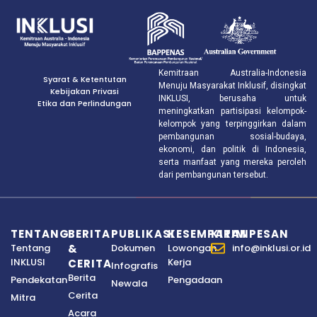
Kemitraan Australia-Indonesia
Syarat & Ketentutan
Menuju Masyarakat Inklusif, disingkat
Kebijakan Privasi
INKLUSI, berusaha untuk
Etika dan Perlindungan
meningkatkan partisipasi kelompok-
kelompok yang terpinggirkan dalam
pembangunan sosial-budaya,
ekonomi, dan politik di Indonesia,
serta manfaat yang mereka peroleh
dari pembangunan tersebut.
TENTANG
BERITA
PUBLIKASI
KESEMPATAN
KIRIM PESAN
Tentang
&
Dokumen
Lowongan
info@inklusi.or.id
INKLUSI
Kerja
CERITA
Infografis
Berita
Pendekatan
Pengadaan
Newala
Cerita
Mitra
Acara