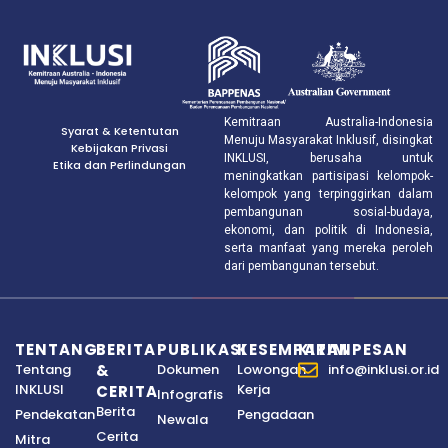
Kemitraan Australia-Indonesia
Syarat & Ketentutan
Menuju Masyarakat Inklusif, disingkat
Kebijakan Privasi
INKLUSI, berusaha untuk
Etika dan Perlindungan
meningkatkan partisipasi kelompok-
kelompok yang terpinggirkan dalam
pembangunan sosial-budaya,
ekonomi, dan politik di Indonesia,
serta manfaat yang mereka peroleh
dari pembangunan tersebut.
TENTANG
BERITA
PUBLIKASI
KESEMPATAN
KIRIM PESAN
Tentang
&
Dokumen
Lowongan
info@inklusi.or.id
INKLUSI
Kerja
CERITA
Infografis
Berita
Pendekatan
Pengadaan
Newala
Cerita
Mitra