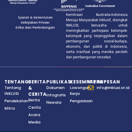
Kemitraan Australia-Indonesia
Syarat & Ketentutan
Menuju Masyarakat Inklusif, disingkat
Kebijakan Privasi
INKLUSI, berusaha untuk
Etika dan Perlindungan
meningkatkan partisipasi kelompok-
kelompok yang terpinggirkan dalam
pembangunan sosial-budaya,
ekonomi, dan politik di Indonesia,
serta manfaat yang mereka peroleh
dari pembangunan tersebut.
TENTANG
BERITA
PUBLIKASI
KESEMPATAN
KIRIM PESAN
Tentang
&
Dokumen
Lowongan
info@inklusi.or.id
INKLUSI
Kerja
CERITA
Infografis
Berita
Pendekatan
Pengadaan
Newala
Cerita
Mitra
Acara
Media