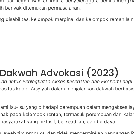
a di luar negeri. Bahkan ketika penyelenggara pemilu men
sih banyak ditemukan permasalahan.
g disabilitas, kelompok marginal dan kelompok rentan lain
n Dakwah Advokasi (2023)
an untuk Peningkatan Akses Kesehatan dan Ekonomi bagi
sitas kader ‘Aisyiyah dalam menjalankan dakwah berbasis
ahami isu-isu yang dihadapi perempuan dalam mengakses la
hak pada kelompok rentan, termasuk perempuan dari kal
yarakat yang inklusif, berkeadilan, dan berdaya.
ng jawab tim produksi dan tidak mencerminkan pandangan P