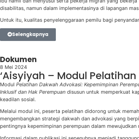
ibu hamil dan menyusui serta pekerja migran yang bekerj
disabilitas, namun dalam implementasinya di lapangan ma
Untuk itu, kualitas penyelenggaraan pemilu bagi penyandan
Selengkapnya
Dokumen
8 Mei 2024
‘Aisyiyah – Modul Pelatiha
Modul
Pelatihan Dakwah Advokasi: Kepemimpinan Perempu
Inklusif dan Hak Perempuan
disusun untuk memperkuat kapa
keadilan sosial.
Melalui modul ini, peserta pelatihan didorong untuk mem
mengembangkan strategi dakwah dan advokasi yang berpi
pentingnya kepemimpinan perempuan dalam mewujudkan mas
Informasi dalam publikasi ini sepenuhnya menjadi tanggu