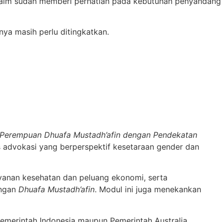
gklaim sudah memberi perhatian pada kebutuhan penyandang
nya masih perlu ditingkatkan.
 Perempuan Dhuafa Mustadh’afin dengan Pendekatan
 advokasi yang berperspektif kesetaraan gender dan
yanan kesehatan dan peluang ekonomi, serta
angan
Dhuafa Mustadh’afin
. Modul ini juga menekankan
emerintah Indonesia maupun Pemerintah Australia.