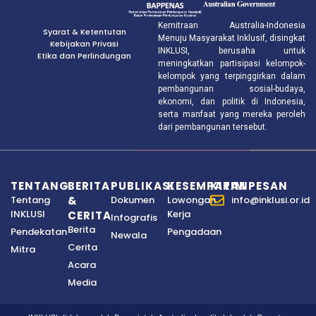
Kemitraan Australia-Indonesia
Syarat & Ketentutan
Menuju Masyarakat Inklusif, disingkat
Kebijakan Privasi
INKLUSI, berusaha untuk
Etika dan Perlindungan
meningkatkan partisipasi kelompok-
kelompok yang terpinggirkan dalam
pembangunan sosial-budaya,
ekonomi, dan politik di Indonesia,
serta manfaat yang mereka peroleh
dari pembangunan tersebut.
TENTANG
BERITA
PUBLIKASI
KESEMPATAN
KIRIM PESAN
Tentang
&
Dokumen
Lowongan
info@inklusi.or.id
INKLUSI
Kerja
CERITA
Infografis
Berita
Pendekatan
Pengadaan
Newala
Cerita
Mitra
Acara
Media